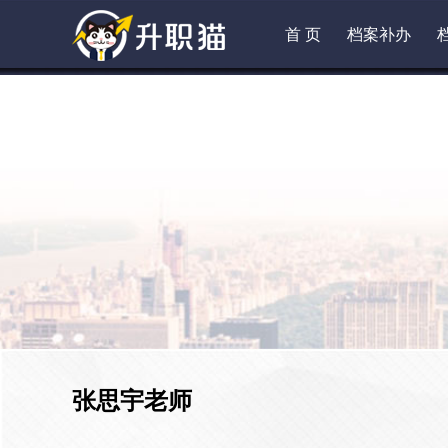
首 页
档案补办
张思宇老师